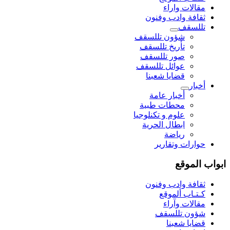
مقالات واراء
ثقافة وادب وفنون
تللسقف
شؤون تللسقف
تأريخ تللسقف
صور تللسقف
عوائل تللسقف
قضايا شعبنا
أخبار
أخبار عامة
محطات طبية
علوم و تکنلوجیا
ابطال الحرية
رياضة
حوارات وتقارير
ابواب الموقع
ثقافة وادب وفنون
كـتـاب ألموقع
مقالات وآراء
شؤون تللسقف
قضايا شعبنا