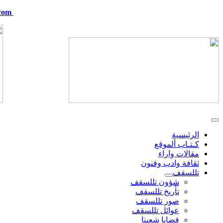
com
telskof@hotmail.com
الرئيسية
كـتـاب ألموقع
مقالات واراء
ثقافة وادب وفنون
تللسقف
شؤون تللسقف
تأريخ تللسقف
صور تللسقف
عوائل تللسقف
قضايا شعبنا