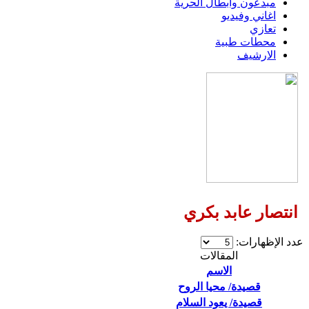
مبدعون وابطال الحرية
اغاني وفيديو
تعازي
محطات طبية
الارشيف
انتصار عابد بكري
عدد الإظهارات:
المقالات
الاسم
قصيدة/ محيا الروح
قصيدة/ يعود السلام