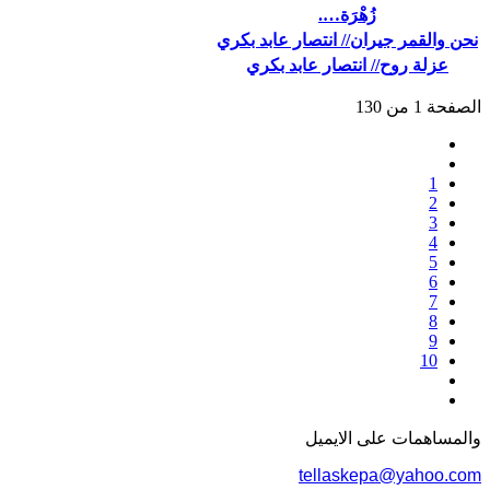
زُهْرَة….
نحن والقمر جيران// انتصار عابد بكري
عزلة روح// انتصار عابد بكري
الصفحة 1 من 130
1
2
3
4
5
6
7
8
9
10
والمساهمات علی الایمیل
tellaskepa@yahoo.com