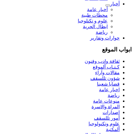
أخبار
أخبار عامة
محطات طبية
علوم و تکنلوجیا
ابطال الحرية
رياضة
حوارات وتقارير
ابواب الموقع
ثقافة وادب وفنون
كـتـاب ألموقع
مقالات وآراء
شؤون تللسقف
قضايا شعبنا
اخبار عامة
رياضة
منوعات عامة
المراة والاسرة
اصدارات
أمور تللسقف
علوم وتكنولوجيا
ألمكتبة