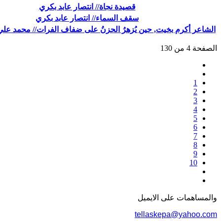
قصيدة نجاة// انتصار عابد بكري
سقف السماء// انتصار عابد بكري
الشاعر أكرم بخيت, حين يُزهرُ الحزنُ على ضفاف الفرات// محمد علي
الصفحة 4 من 130
1
2
3
4
5
6
7
8
9
10
والمساهمات علی الایمیل
tellaskepa@yahoo.com