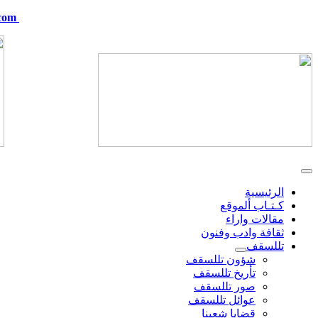
com
telskof@hotmail.com
الرئيسية
كـتـاب ألموقع
مقالات واراء
ثقافة وادب وفنون
تللسقف
شؤون تللسقف
تأريخ تللسقف
صور تللسقف
عوائل تللسقف
قضايا شعبنا