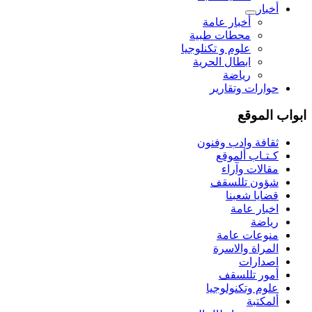
أخبار
أخبار عامة
محطات طبية
علوم و تکنلوجیا
ابطال الحرية
رياضة
حوارات وتقارير
ابواب الموقع
ثقافة وادب وفنون
كـتـاب ألموقع
مقالات وآراء
شؤون تللسقف
قضايا شعبنا
اخبار عامة
رياضة
منوعات عامة
المراة والاسرة
اصدارات
أمور تللسقف
علوم وتكنولوجيا
ألمكتبة