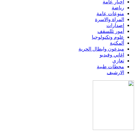
اخبار عامة
رياضة
منوعات عامة
المراة والاسرة
اصدارات
أمور تللسقف
علوم وتكنولوجيا
ألمكتبة
مبدعون وابطال الحرية
اغاني وفيديو
تعازي
محطات طبية
الارشيف