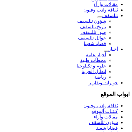
مقالات واراء
ثقافة وادب وفنون
تللسقف
شؤون تللسقف
تأريخ تللسقف
صور تللسقف
عوائل تللسقف
قضايا شعبنا
أخبار
أخبار عامة
محطات طبية
علوم و تکنلوجیا
ابطال الحرية
رياضة
حوارات وتقارير
ابواب الموقع
ثقافة وادب وفنون
كـتـاب ألموقع
مقالات وآراء
شؤون تللسقف
قضايا شعبنا